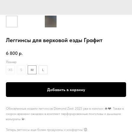
Леггинсы для верховой езды Графит
6 800
р.
Размер
XS
S
M
L
Добавить в корзину
Обновленные модели леггинсов Diamond Zest 2025 уже в наличии 🔥❤️. Также в
скором времени ожидаем в комплект перфорированные лонгсливы и дышащие
вальтрапы 💫.
Теперь леггинсы еще более продуманы и комфортны 😍.