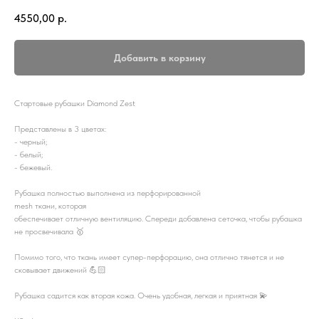
4550,00
р.
Добавить в корзину
Стартовые рубашки Diamond Zest
Представлены в 3 цветах:
- черный;
- белый;
- бежевый.
Рубашка полностью выполнена из перфорированной
mesh ткани, которая
обеспечивает отличную вентиляцию. Спереди добавлена сеточка, чтобы рубашка
не просвечивала 🥇
Помимо того, что ткань имеет супер-перфорацию, она отлично тянется и не
сковывает движений 💪🏻
Рубашка садится как вторая кожа. Очень удобная, легкая и приятная 💫