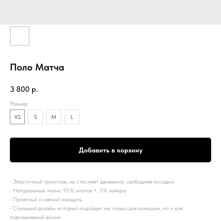
Поло Матча
3 800
р.
Размер
XS
S
М
L
Добавить в корзину
• Эластичный трикотаж, не стесняет движений, свободная посадка
• Натуральные ткани: 95% хлопок + 5% лайкра
• Приятный и мягкий наощупь
• Стильный дизайн, который подойдет не только для конюшни, но и для
повседневной жизни