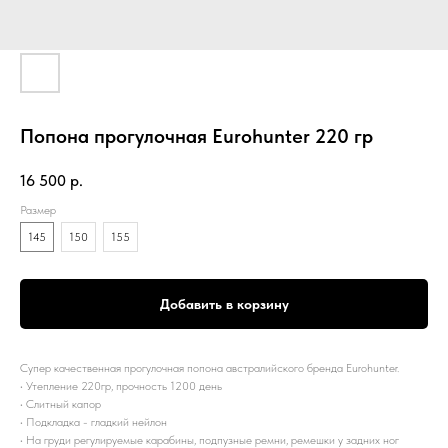
Попона прогулочная Eurohunter 220 гр
16 500
р.
Размер
145
150
155
Добавить в корзину
Супер качественная прогулочная попона австралийского бренда Eurohunter.
·
Утепление 220гр, прочность 1200 день
·
Слитный капор
·
Подкладка - гладкий нейлон
·
На груди регулируемые карабины, подпузные ремни, ремешки у задних ног