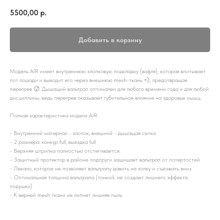
5500,00
р.
Добавить в корзину
Модель AIR имеет внутреннюю хлопковую подкладку (вафля), которая впитывает
пот лошади и выводит его через внешнюю mesh-ткань 💨, предотвращая
перегрев 🥵. Дышащий вальтрап оптимален для любого времени года и для любой
дисциплины, ведь перегрев оказывает губительное влияние на здоровье мышц.
Полная характеристика модели AIR:
- Внутренний материал - хлопок, внешний - дышащая сетка
- 2 размера: конкур full, выездка full
- Верхняя штрипка полностью отстегивается.
- Защитный протектор в районе подпруги защищает вальтрап от потертостей
- Лекало, которое не позволяет вальтрапу давить на холку и съезжать вниз
- Оптимальная толщина вальтрапа (тонкий, не создает лишнего эффекта
подушки)
- К верней mesh ткани не липнет лишняя пыль