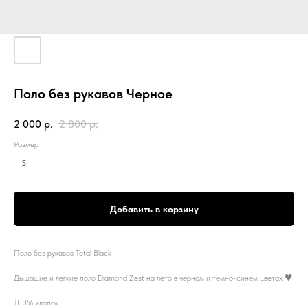
Поло без рукавов Черное
2 000
р.
2 800
р.
Размер
S
Добавить в корзину
Поло без рукавов Total Black
Дышащие и легкие поло Diamond Zest на лето в черном и темно-синем цветах 🖤
100% хлопок